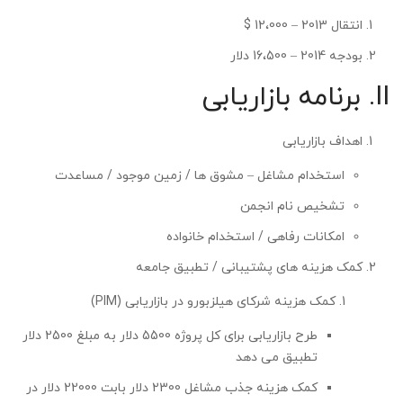
انتقال 2013 – 12،000 $
بودجه 2014 – 16،500 دلار
II. برنامه بازاریابی
اهداف بازاریابی
استخدام مشاغل – مشوق ها / زمین موجود / مساعدت
تشخیص نام انجمن
امکانات رفاهی / استخدام خانواده
کمک هزینه های پشتیبانی / تطبیق جامعه
کمک هزینه شرکای هیلزبورو در بازاریابی (PIM)
طرح بازاریابی برای کل پروژه 5500 دلار به مبلغ 2500 دلار
تطبیق می دهد
کمک هزینه جذب مشاغل 2300 دلار بابت 22000 دلار در