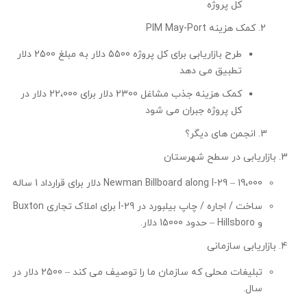
کل پروژه
کمک هزینه PIM May-Port
طرح بازاریابی برای کل پروژه 5500 دلار به مبلغ 2500 دلار
تطبیق می دهد
کمک هزینه جذب مشاغل 2300 دلار برای 22،000 دلار در
کل پروژه جبران می شود
انجمن های دیگر؟
بازاریابی در سطح شهرستان
Newman Billboard along I-29 – 19،000 دلار برای قرارداد 1 ساله
ساخت / اجاره / چاپ بیلبورد در I-29 برای املاک تجاری Buxton
و Hillsboro – حدود 15000 دلار.
بازاریابی سازمانی
تبلیغات محلی که سازمان ما را توصیف می کند – 2500 دلار در
سال.